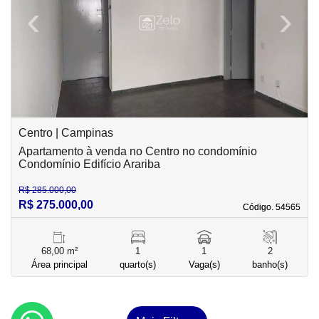
‹
›
Previous
Next
Centro | Campinas
Apartamento à venda no Centro no condomínio
Condomínio Edifício Arariba
R$ 285.000,00
R$ 275.000,00
Código. 54565
Código. 54565
68,00 m²
1
1
2
Área principal
quarto(s)
Vaga(s)
banho(s)