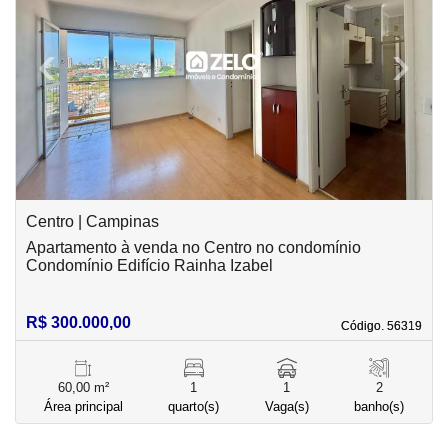
‹
›
Previous
Next
Centro | Campinas
Apartamento à venda no Centro no condomínio
Condomínio Edifício Rainha Izabel
R$ 300.000,00
Código. 56319
Código. 56319
60,00 m²
1
1
2
Área principal
quarto(s)
Vaga(s)
banho(s)