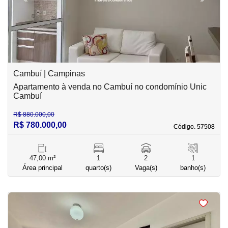
Cambuí | Campinas
Apartamento à venda no Cambuí no condomínio Unic
Cambuí
R$ 880.000,00
R$ 780.000,00
Código. 57508
Código. 57508
47,00 m²
1
2
1
Área principal
quarto(s)
Vaga(s)
banho(s)
<
<
<
<