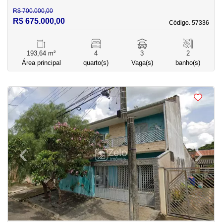
R$ 700.000,00
R$ 675.000,00
Código. 57336
Código. 57336
193,64 m²
4
3
2
Área principal
quarto(s)
Vaga(s)
banho(s)
<
<
<
<
‹
›
Previous
Next