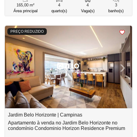
165,00 m²
4
4
3
Área principal
quarto(s)
Vaga(s)
banho(s)
<
<
<
<
PREÇO REDUZIDO
‹
›
Previous
Next
Jardim Belo Horizonte | Campinas
Apartamento à venda no Jardim Belo Horizonte no
condomínio Condominio Horizon Residence Premium