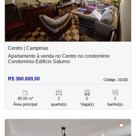
‹
›
Previous
Next
Centro | Campinas
Apartamento à venda no Centro no condomínio
Condomínio Edificio Saturno
R$ 360.000,00
Código. 10182
Código. 10182
90,00 m²
2
0
2
Área principal
quarto(s)
Vaga(s)
banho(s)
<
<
<
<