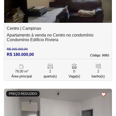
Centro | Campinas
Apartamento à venda no Centro no condomínio
Condomínio Edifício Riviera
R$ 265.000,00
R$ 180.000,00
Código. 9985
Código. 9985
79,00 m²
2
0
2
Área principal
quarto(s)
Vaga(s)
banho(s)
<
<
<
<
PREÇO REDUZIDO