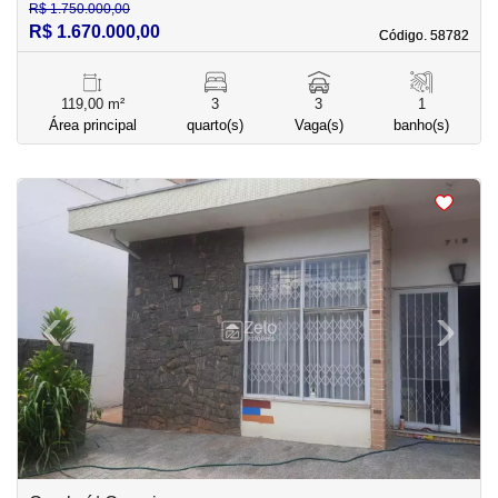
R$ 1.750.000,00
R$ 1.670.000,00
Código. 58782
Código. 58782
119,00 m²
3
3
1
Área principal
quarto(s)
Vaga(s)
banho(s)
<
<
<
<
‹
›
Previous
Next