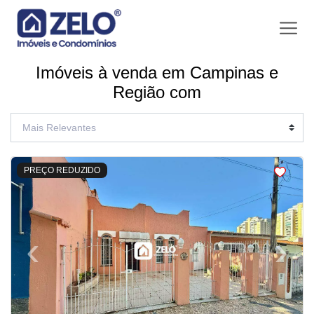
Imóveis à venda em Campinas e
Região com
<
<
<
<
PREÇO REDUZIDO
‹
›
Previous
Next