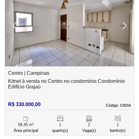
‹
›
Previous
Next
Centro | Campinas
Kitnet à venda no Centro no condomínio Condomínio
Edifício Grajaú
R$ 330.000,00
Código. 53056
Código. 53056
58,45 m²
1
2
1
Área principal
quarto(s)
Vaga(s)
banho(s)