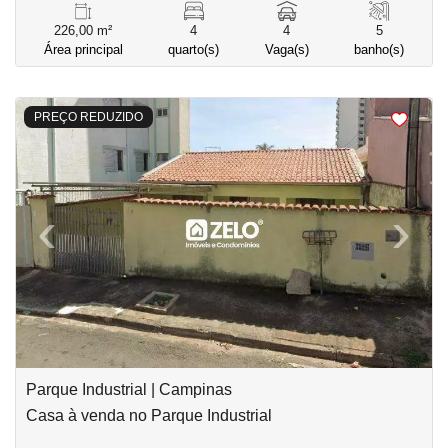
226,00 m²
4
4
5
Área principal
quarto(s)
Vaga(s)
banho(s)
<
<
<
<
PREÇO REDUZIDO
‹
›
Previous
Next
Parque Industrial | Campinas
Casa à venda no Parque Industrial