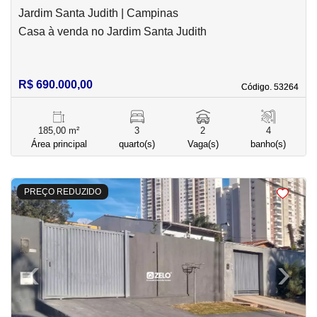
Jardim Santa Judith | Campinas
Casa à venda no Jardim Santa Judith
R$ 690.000,00
Código. 53264
Código. 53264
185,00 m²
3
2
4
Área principal
quarto(s)
Vaga(s)
banho(s)
<
<
<
<
PREÇO REDUZIDO
‹
›
Previous
Next