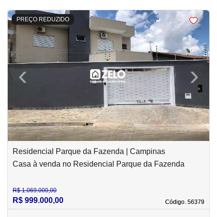
<
<
<
<
PREÇO REDUZIDO
‹
›
Previous
Next
Residencial Parque da Fazenda | Campinas
Casa à venda no Residencial Parque da Fazenda
R$ 1.069.000,00
R$ 999.000,00
Código. 56379
Código. 56379