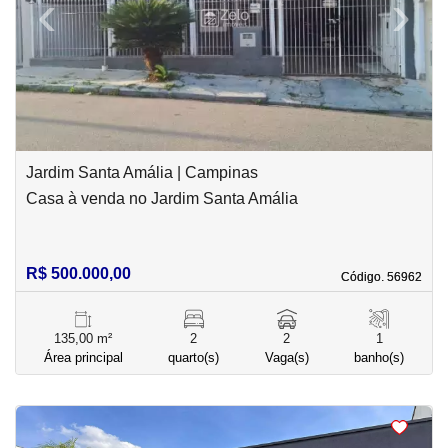
‹
›
Previous
Next
Jardim Santa Amália | Campinas
Casa à venda no Jardim Santa Amália
R$ 500.000,00
Código. 56962
Código. 56962
135,00 m²
2
2
1
Área principal
quarto(s)
Vaga(s)
banho(s)
<
<
<
<