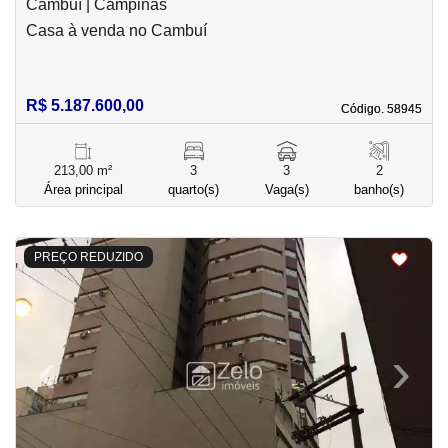
Cambuí | Campinas
Casa à venda no Cambuí
R$ 5.187.600,00
Código. 58945
Código. 58945
213,00 m²
3
3
2
Área principal
quarto(s)
Vaga(s)
banho(s)
<
<
<
<
PREÇO REDUZIDO
‹
›
Previous
Next