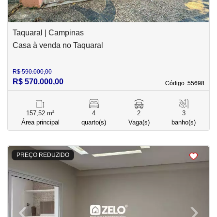
Taquaral | Campinas
Casa à venda no Taquaral
R$ 590.000,00
R$ 570.000,00
Código. 55698
Código. 55698
157,52 m²
4
2
3
Área principal
quarto(s)
Vaga(s)
banho(s)
<
<
<
<
PREÇO REDUZIDO
‹
›
Previous
Next