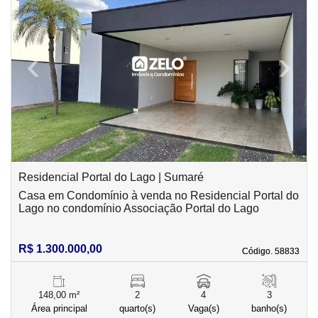
‹
›
Previous
Next
Residencial Portal do Lago | Sumaré
Casa em Condomínio à venda no Residencial Portal do
Lago no condomínio Associação Portal do Lago
R$ 1.300.000,00
Código. 58833
Código. 58833
148,00 m²
2
4
3
Área principal
quarto(s)
Vaga(s)
banho(s)