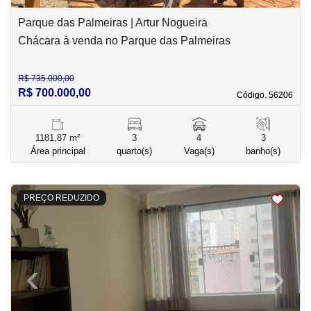
Parque das Palmeiras | Artur Nogueira
Chácara à venda no Parque das Palmeiras
R$ 735.000,00
R$ 700.000,00
Código. 56206
Código. 56206
1181,87 m²
3
4
3
Área principal
quarto(s)
Vaga(s)
banho(s)
<
<
<
<
PREÇO REDUZIDO
‹
›
Previous
Next