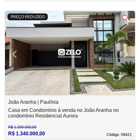
<
<
<
<
PREÇO REDUZIDO
‹
›
Previous
Next
João Aranha | Paulínia
Casa em Condomínio à venda no João Aranha no
condomínio Residencial Aurora
R$ 1.390.000,00
R$ 1.340.000,00
Código. 59421
Código. 59421