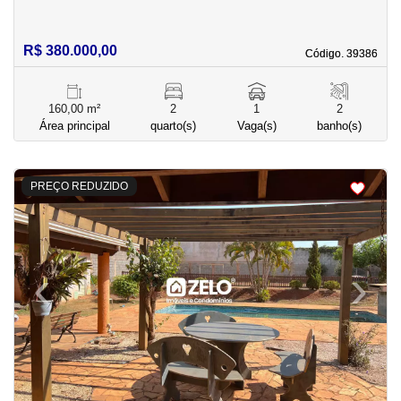
R$ 380.000,00
Código. 39386
Código. 39386
160,00 m²
2
1
2
Área principal
quarto(s)
Vaga(s)
banho(s)
<
<
<
<
PREÇO REDUZIDO
‹
›
Previous
Next