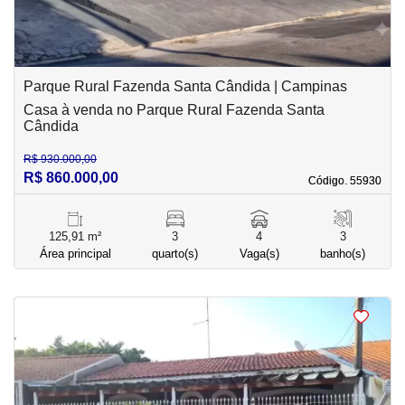
Parque Rural Fazenda Santa Cândida | Campinas
Casa à venda no Parque Rural Fazenda Santa
Cândida
R$ 930.000,00
R$ 860.000,00
Código. 55930
Código. 55930
125,91 m²
3
4
3
Área principal
quarto(s)
Vaga(s)
banho(s)
<
<
<
<