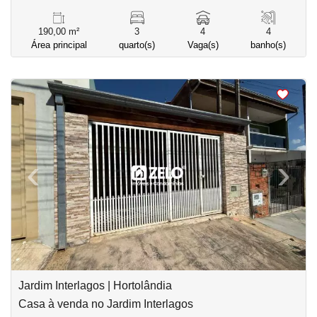
190,00 m²
3
4
4
Área principal
quarto(s)
Vaga(s)
banho(s)
<
<
<
<
‹
›
Previous
Next
Jardim Interlagos | Hortolândia
Casa à venda no Jardim Interlagos