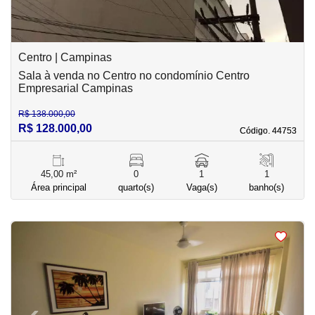
Centro | Campinas
Sala à venda no Centro no condomínio Centro
Empresarial Campinas
R$ 138.000,00
R$ 128.000,00
Código. 44753
Código. 44753
45,00 m²
0
1
1
Área principal
quarto(s)
Vaga(s)
banho(s)
<
<
<
<